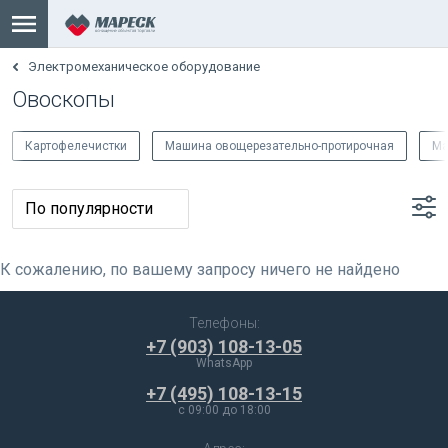
Электромеханическое оборудование
Овоскопы
Картофелечистки
Машина овощерезательно-протирочная
Ма
К сожалению, по вашему запросу ничего не найдено
Телефоны:
+7 (903) 108-13-05
WhatsApp
+7 (495) 108-13-15
c 09:00 до 18:00