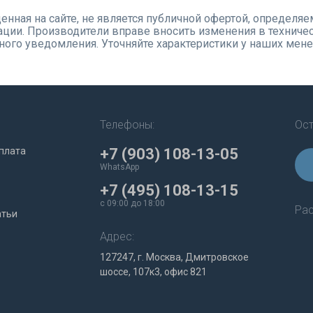
нная на сайте, не является публичной офертой, определя
ции. Производители вправе вносить изменения в техничес
ого уведомления. Уточняйте характеристики у наших мен
Телефоны:
Ост
плата
+7 (903) 108-13-05
WhatsApp
+7 (495) 108-13-15
c 09:00 до 18:00
Рас
атьи
Адрес:
127247, г. Москва, Дмитровское
шоссе, 107к3, офис 821