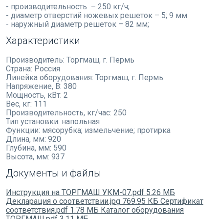
- производительность – 250 кг/ч;
- диаметр отверстий ножевых решеток – 5; 9 мм
- наружный диаметр решеток – 82 мм;
Характеристики
Производитель:
Торгмаш, г. Пермь
Страна:
Россия
Линейка оборудования:
Торгмаш, г. Пермь
Напряжение, В:
380
Мощность, кВт:
2
Вес, кг:
111
Производительность, кг/час:
250
Тип установки:
напольная
Функции:
мясорубка; измельчение; протирка
Длина, мм:
920
Глубина, мм:
590
Высота, мм:
937
Документы и файлы
Инструкция на ТОРГМАШ УКМ-07.pdf
5.26 МБ
Декларация о соответствии.jpg
769.95 КБ
Сертификат
соответствия.pdf
1.78 МБ
Каталог оборудования
ТОРГМАШ.pdf
3.11 МБ