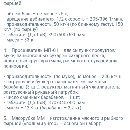
фаршей.
- объем бака – не менее 25 л;
- вращение взбивателя: 1/2 скорость – 205/396 1/мин;
- производительность: 50 кг/ч (по блинному тесту), 150
кг/ч (по фаршу);
- габариты (ДхШхВ): 390х600х630 мм;
- масса – 33 кг
4. Просеиватель МП-01 – для сыпучих продуктов:
муки, панировочных сухарей, сахарного песка,
некоторых круп, крахмала, размолотых сухарей для
панировки:
- производительность (по муке), не менее – 230 кг/ч;
- загрузочный бункер с рассекателем, сменные
барабаны (3 шт.), редуктор, магнитный улавливатель,
разгрузочный рукавный патрубок;
- число сменных барабанов – 1 шт;
- габариты (ДхШхВ): 370х340х435 мм;
- масса – 12,3 кг (барабаны – 2,2 кг).
5. Мясорубка ММ – изготовление мясного и рыбного
фаршей («полный унгер» – основной набор):