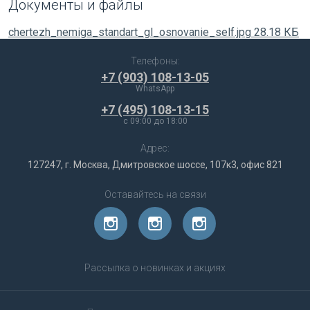
Документы и файлы
chertezh_nemiga_standart_gl_osnovanie_self.jpg
28.18 КБ
Телефоны:
+7 (903) 108-13-05
WhatsApp
+7 (495) 108-13-15
c 09:00 до 18:00
Адрес:
127247, г. Москва, Дмитровское шоссе, 107к3, офис 821
Оставайтесь на связи
Рассылка о новинках и акциях