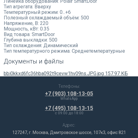
Линейка оборудования:
Polair SmartDoor
Тип агрегата:
Вверху
Температурный режим:
0...+6
Полезный охлаждаемый объём:
500
Напряжение, В:
220
Мощность, кВт:
0.35
Вид товара:
SmartDoor
Глубина выкладки:
500
Тип охлаждения:
Динамический
Тип температурного режима:
Среднетемпературные
Документы и файлы
bbi0kkxd6fc36hba092t9cevw1hv09ns.JPG.jpg
157.97 КБ
Телефоны:
+7 (903) 108-13-05
WhatsApp
+7 (495) 108-13-15
c 09:00 до 18:00
Адрес:
127247, г. Москва, Дмитровское шоссе, 107к3, офис 821