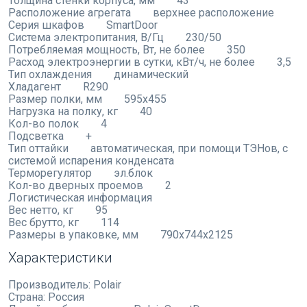
Толщина стенки корпуса, мм 43
Расположение агрегата верхнее расположение
Серия шкафов SmartDoor
Система электропитания, В/Гц 230/50
Потребляемая мощность, Вт, не более 350
Расход электроэнергии в сутки, кВт/ч, не более 3,5
Тип охлаждения динамический
Хладагент R290
Размер полки, мм 595х455
Нагрузка на полку, кг 40
Кол-во полок 4
Подсветка +
Тип оттайки автоматическая, при помощи ТЭНов, с
системой испарения конденсата
Терморегулятор эл.блок
Кол-во дверных проемов 2
Логистическая информация
Вес нетто, кг 95
Вес брутто, кг 114
Размеры в упаковке, мм 790х744х2125
Характеристики
Производитель:
Polair
Страна:
Россия