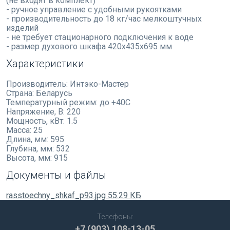
(не входят в комплект)
- ручное управление с удобными рукоятками
- производительность до 18 кг/час мелкоштучных
изделий
- не требует стационарного подключения к воде
- размер духового шкафа 420х435х695 мм
Характеристики
Производитель:
Интэко-Мастер
Страна:
Беларусь
Температурный режим:
до +40C
Напряжение, В:
220
Мощность, кВт:
1.5
Масса:
25
Длина, мм:
595
Глубина, мм:
532
Высота, мм:
915
Документы и файлы
rasstoechny_shkaf_p93.jpg
55.29 КБ
Телефоны:
+7 (903) 108-13-05