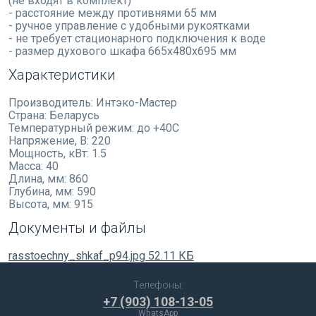
(не входят в комплект)
- расстояние между противнями 65 мм
- ручное управление с удобными рукоятками
- не требует стационарного подключения к воде
- размер духового шкафа 665х480х695 мм
Характеристики
Производитель:
Интэко-Мастер
Страна:
Беларусь
Температурный режим:
до +40C
Напряжение, В:
220
Мощность, кВт:
1.5
Масса:
40
Длина, мм:
860
Глубина, мм:
590
Высота, мм:
915
Документы и файлы
rasstoechny_shkaf_p94.jpg
52.11 КБ
Телефоны:
+7 (903) 108-13-05
WhatsApp